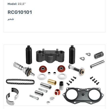
Model:
22,5"
RCG10101
شحم