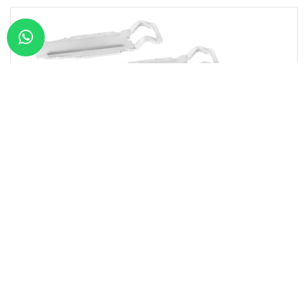
Brand:
KNORR CALI
Model:
SB6/SB7/SN
RCK11114
طقم إصلاح مثبت الوسادة