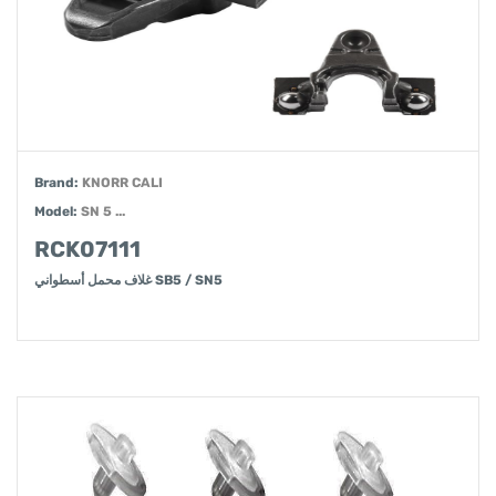
Brand:
KNORR CALI
Model:
SN 5 ...
RCK07111
غلاف محمل أسطواني SB5 / SN5