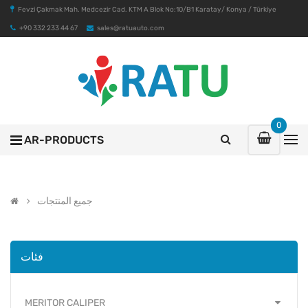
Fevzi Çakmak Mah. Medcezir Cad. KTM A Blok No:10/B1 Karatay/ Konya / Türkiye
+90 332 233 44 67
sales@ratuauto.com
0
AR-PRODUCTS
جميع المنتجات
فئات
MERITOR CALIPER