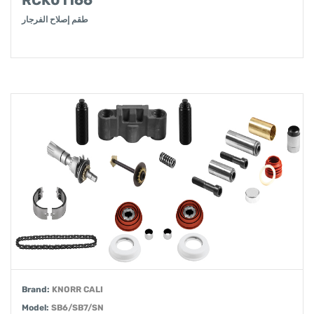
RCK01166
طقم إصلاح الفرجار
Brand:
KNORR CALI
Model:
SB6/SB7/SN