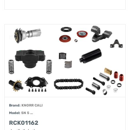
Brand:
KNORR CALI
Model:
SN 5 ...
RCK01162