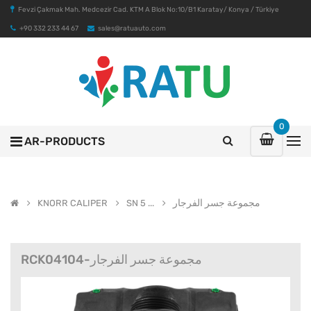
Fevzi Çakmak Mah. Medcezir Cad. KTM A Blok No:10/B1 Karatay/ Konya / Türkiye
+90 332 233 44 67
sales@ratuauto.com
0
AR-PRODUCTS
مجموعة جسر الفرجار
KNORR CALIPER
SN 5 ...
RCK04104-مجموعة جسر الفرجار