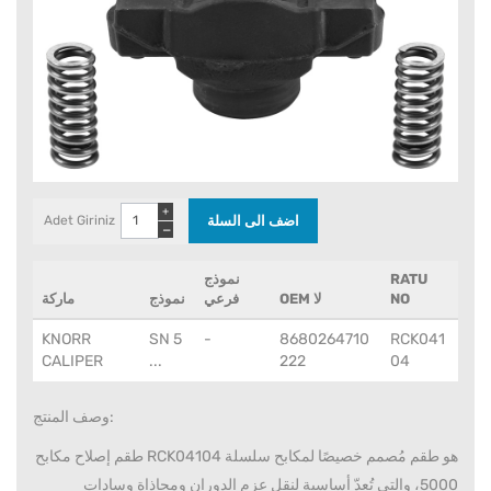
+
Adet Giriniz
−
RATU
نموذج
NO
OEM لا
فرعي
نموذج
ماركة
KNORR
SN 5
-
8680264710
RCK041
CALIPER
...
222
04
وصف المنتج:
طقم إصلاح مكابح RCK04104 هو طقم مُصمم خصيصًا لمكابح سلسلة
5000، والتي تُعدّ أساسية لنقل عزم الدوران ومحاذاة وسادات