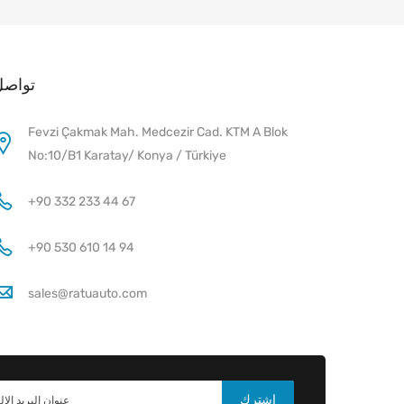
تواصل
Fevzi Çakmak Mah. Medcezir Cad. KTM A Blok
No:10/B1 Karatay/ Konya / Türkiye
+90 332 233 44 67
+90 530 610 14 94
sales@ratuauto.com
اشترك