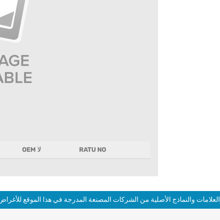
RATU NO
OEM لا