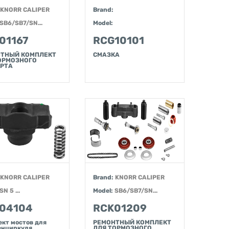
KNORR CALIPER
Brand:
SB6/SB7/SN...
Model:
01167
RCG10101
ТНЫЙ КОМПЛЕКТ
СМАЗКА
ОРМОЗНОГО
РТА
KNORR CALIPER
Brand:
KNORR CALIPER
SN 5 ...
Model:
SB6/SB7/SN...
04104
RCK01209
кт мостов для
РЕМОНТНЫЙ КОМПЛЕКТ
енциркуля
ДЛЯ ТОРМОЗНОГО