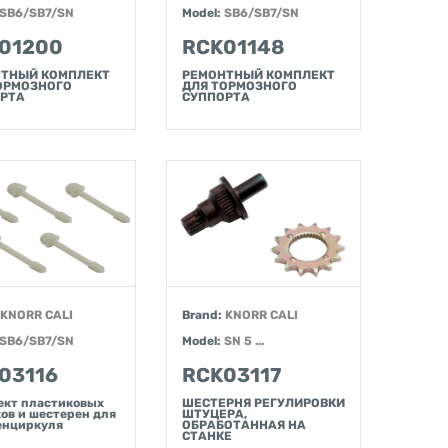
SB6/SB7/SN
Model:
SB6/SB7/SN
01200
RCK01148
ТНЫЙ КОМПЛЕКТ
РЕМОНТНЫЙ КОМПЛЕКТ
ОРМОЗНОГО
ДЛЯ ТОРМОЗНОГО
РТА
СУППОРТА
KNORR CALI
Brand:
KNORR CALI
SB6/SB7/SN
Model:
SN 5 ...
03116
RCK03117
ект пластиковых
ШЕСТЕРНЯ РЕГУЛИРОВКИ
ов и шестерен для
ШТУЦЕРА,
енциркуля
ОБРАБОТАННАЯ НА
СТАНКЕ