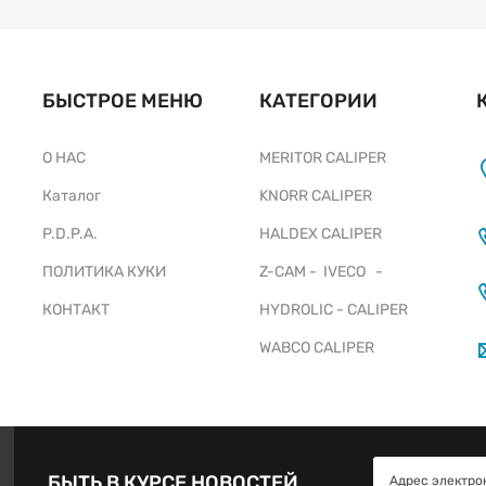
БЫСТРОЕ МЕНЮ
КАТЕГОРИИ
О НАС
MERITOR CALIPER
Каталог
KNORR CALIPER
P.D.P.A.
HALDEX CALIPER
ПОЛИТИКА КУКИ
Z-CAM - IVECO -
КОНТАКТ
HYDROLIC - CALIPER
WABCO CALIPER
БЫТЬ В КУРСЕ НОВОСТЕЙ.