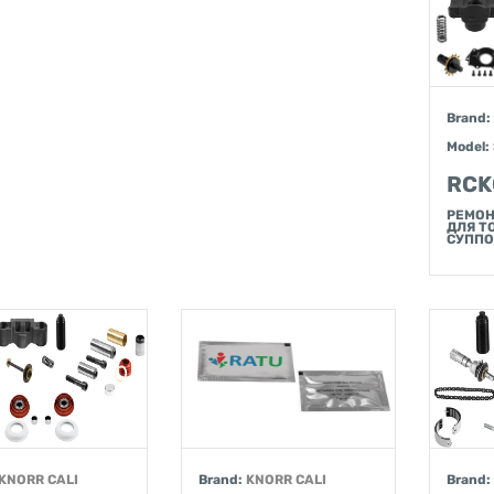
Brand:
Model:
RCK
РЕМОН
ДЛЯ Т
СУППО
KNORR CALI
Brand:
KNORR CALI
Brand: