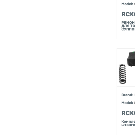
Model:
RCK
РЕМОН
ДЛЯ Т
СУППО
Brand:
Model:
RCK
Компле
штанг