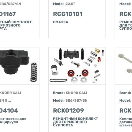
SB6/SB7/SN
Model:
22,5"
Model:
01167
RCG10101
RCK
ТНЫЙ КОМПЛЕКТ
СМАЗКА
РЕМОН
ОРМОЗНОГО
ДЛЯ Т
РТА
СУППО
KNORR CALI
Brand:
KNORR CALI
Brand:
SN 5 ...
Model:
SB6/SB7/SN
Model:
04104
RCK01209
RCK
кт мостов для
РЕМОНТНЫЙ КОМПЛЕКТ
Компл
енциркуля
ДЛЯ ТОРМОЗНОГО
датчик
СУППОРТА
штанг