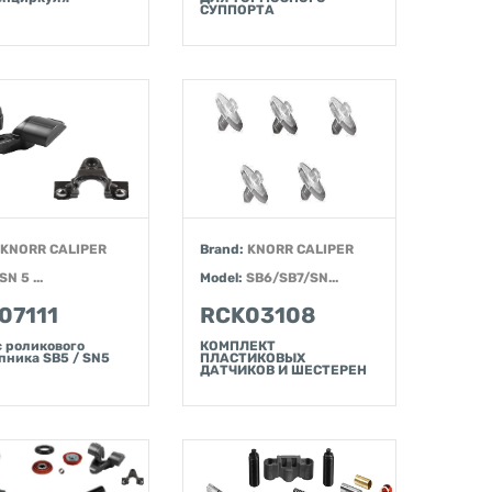
СУППОРТА
KNORR CALIPER
Brand:
KNORR CALIPER
SN 5 ...
Model:
SB6/SB7/SN...
07111
RCK03108
 роликового
КОМПЛЕКТ
ника SB5 / SN5
ПЛАСТИКОВЫХ
ДАТЧИКОВ И ШЕСТЕРЕН