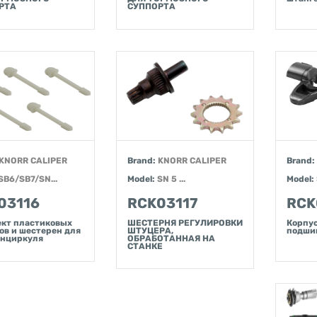
РТА
СУППОРТА
KNORR CALIPER
Brand:
KNORR CALIPER
Brand:
SB6/SB7/SN...
Model:
SN 5 ...
Model:
03116
RCK03117
RCK
кт пластиковых
ШЕСТЕРНЯ РЕГУЛИРОВКИ
Корпус
ов и шестерен для
ШТУЦЕРА,
подшип
енциркуля
ОБРАБОТАННАЯ НА
СТАНКЕ