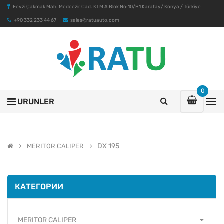
Fevzi Çakmak Mah. Medcezir Cad. KTM A Blok No:10/B1 Karatay/ Konya / Türkiye
+90 332 233 44 67
sales@ratuauto.com
0
URUNLER
DX 195
MERITOR CALIPER
КАТЕГОРИИ
MERITOR CALIPER