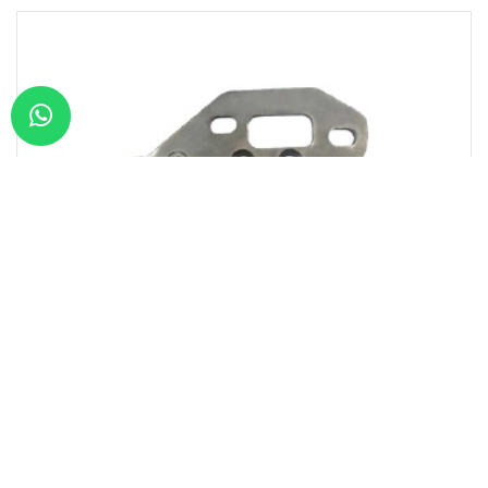
Brand:
MERITOR CA
Model:
DX 195
RCM05502
ПЛАСТИНА -L-