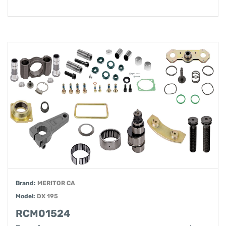
Brand:
MERITOR CA
Model:
DX 195
RCM01524