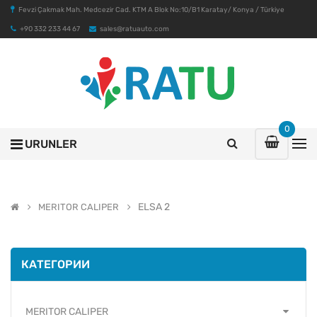
Fevzi Çakmak Mah. Medcezir Cad. KTM A Blok No:10/B1 Karatay/ Konya / Türkiye
+90 332 233 44 67
sales@ratuauto.com
0
URUNLER
ELSA 2
MERITOR CALIPER
КАТЕГОРИИ
MERITOR CALIPER