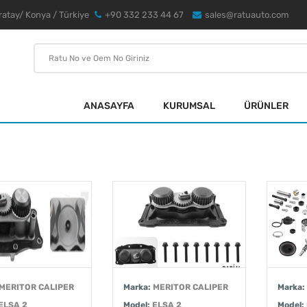
atay/ Konya / Türkiye
+90 332 233 44 67
sales@ratuauto.com
ANASAYFA
KURUMSAL
ÜRÜNLER
MERITOR CALIPER
Marka:
MERITOR CALIPER
Marka:
ELSA 2
Model:
ELSA 2
Model: