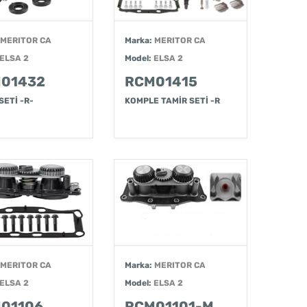
MERITOR CA
Marka:
MERITOR CA
ELSA 2
Model:
ELSA 2
01432
RCM01415
SETİ -R-
KOMPLE TAMİR SETİ -R
MERITOR CA
Marka:
MERITOR CA
ELSA 2
Model:
ELSA 2
01106
RCM01101-M