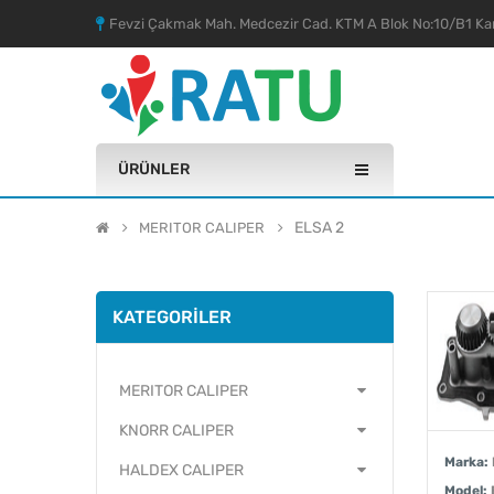
Fevzi Çakmak Mah. Medcezir Cad. KTM A Blok No:10/B1 Kar
ÜRÜNLER
ELSA 2
MERITOR CALIPER
KATEGORILER
MERITOR CALIPER
KNORR CALIPER
Marka:
HALDEX CALIPER
Model: