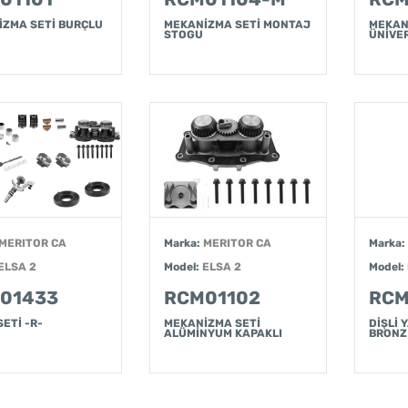
İZMA SETİ BURÇLU
MEKANİZMA SETİ MONTAJ
MEKAN
STOGU
ÜNİVE
MERITOR CA
Marka:
MERITOR CA
Marka:
ELSA 2
Model:
ELSA 2
Model:
01433
RCM01102
RCM
SETİ -R-
MEKANİZMA SETİ
DİŞLİ
ALÜMİNYUM KAPAKLI
BRONZ