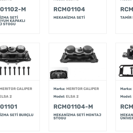
01102-M
RCM01104
RCM
İZMA SETİ
MEKANİZMA SETİ
TAMİR 
NYUM KAPAKLI
J STOGU
MERITOR CALIPER
Marka:
MERITOR CALIPER
Marka:
ELSA 2
Model:
ELSA 2
Model:
01101
RCM01104-M
RCM
İZMA SETİ BURÇLU
MEKANİZMA SETİ MONTAJ
MEKAN
STOGU
ÜNİVE