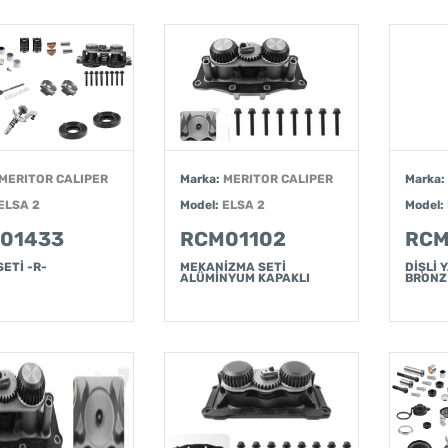
MERITOR CALIPER
Marka:
MERITOR CALIPER
Marka:
ELSA 2
Model:
ELSA 2
Model:
01433
RCM01102
RCM
SETİ -R-
MEKANİZMA SETİ
DİŞLİ
ALÜMİNYUM KAPAKLI
BRONZ