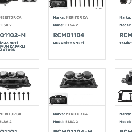
MERITOR CA
Marka:
MERITOR CA
Marka:
ELSA 2
Model:
ELSA 2
Model:
01102-M
RCM01104
RCM
İZMA SETİ
MEKANİZMA SETİ
TAMİR 
NYUM KAPAKLI
J STOGU
MERITOR CA
Marka:
MERITOR CA
Marka:
ELSA 2
Model:
ELSA 2
Model:
01101
RCM01104-M
RCM