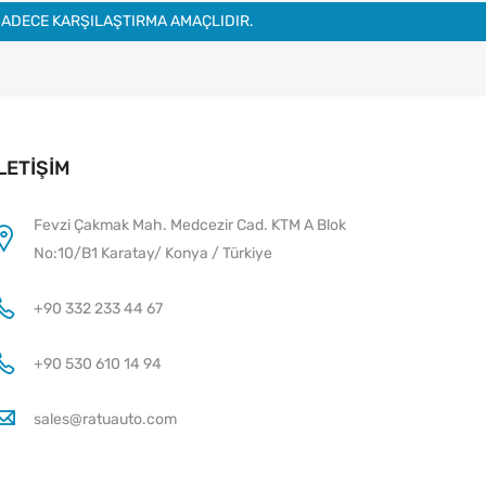
SADECE KARŞILAŞTIRMA AMAÇLIDIR.
İLETIŞIM
Fevzi Çakmak Mah. Medcezir Cad. KTM A Blok
No:10/B1 Karatay/ Konya / Türkiye
+90 332 233 44 67
+90 530 610 14 94
sales@ratuauto.com