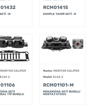
01432
RCM01415
SETİ -R-
KOMPLE TAMİR SETİ -R
MERITOR CALIPER
Marka:
MERITOR CALIPER
ELSA 2
Model:
ELSA 2
01106
RCM01101-M
İZMA SETİ
MEKANİZMA SETİ BURÇLU
RSAL TİP BURÇLU
MONTAJ STOGU