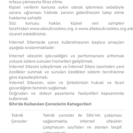
ortaya çıkmasına itiraz etme,
Kişisel verilerin kanuna aykırı olarak işlenmesi sebebiyle
zarara uğraması hâlinde zararın giderilmesini talep etme
haklarına sahiptir.
Söz konusu haklar, kişisel veri sahipleri
tarafından
www.aboutcookies.org
e
www.allaboutcookies.org
adr
ziyaret edebilirisiniz.
İnternet Sitemizde çerez kullanılmasının başlıca amaçları
aşağıda sıralanmaktadır:
İnternet sitesinin işlevselliğini ve performansını arttırmak
yoluyla sizlere sunulan hizmetleri geliştirmek,
İnternet Sitesini iyileştirmek ve İnternet Sitesi üzerinden yeni
özellikler sunmak ve sunulan özellikleri sizlerin tercihlerine
göre kişiselleştirmek;
İnternet Sitesinin, sizin ve Şirketimizin hukuki ve ticari
güvenliğinin teminini sağlamak.
Doğrudan ve dolaylı pazarlama faaliyetleri kapsamında
kullanmak
Site’de Kullanılan Çerezlerin Kategorileri
Teknik
Teknik çerezler ile Site’nin çalışması
Çerezler
sağlanmakta, internet sitesinin
çalışmayan sayfaları ve alanları tespit