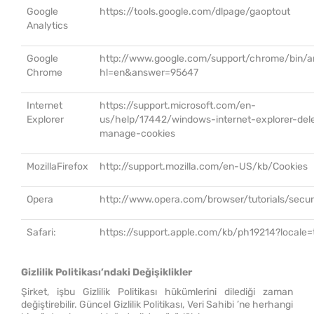
Google
https://tools.google.com/dlpage/gaoptout
Analytics
Google
http://www.google.com/support/chrome/bin/a
Chrome
hl=en&answer=95647
Internet
https://support.microsoft.com/en-
Explorer
us/help/17442/windows-internet-explorer-del
manage-cookies
MozillaFirefox
http://support.mozilla.com/en-US/kb/Cookies
Opera
http://www.opera.com/browser/tutorials/secur
Safari:
https://support.apple.com/kb/ph19214?locale
Gizlilik Politikası’ndaki Değişiklikler
Şirket, işbu Gizlilik Politikası hükümlerini dilediği zaman
değiştirebilir. Güncel Gizlilik Politikası, Veri Sahibi ’ne herhangi