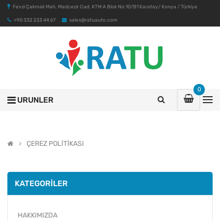
Fevzi Çakmak Mah. Medcezir Cad. KTM A Blok No:10/B1 Karatay/ Konya / Türkiye
+90 332 233 44 67
sales@ratuauto.com
0
URUNLER
ÇEREZ POLİTİKASI
KATEGORILER
HAKKIMIZDA