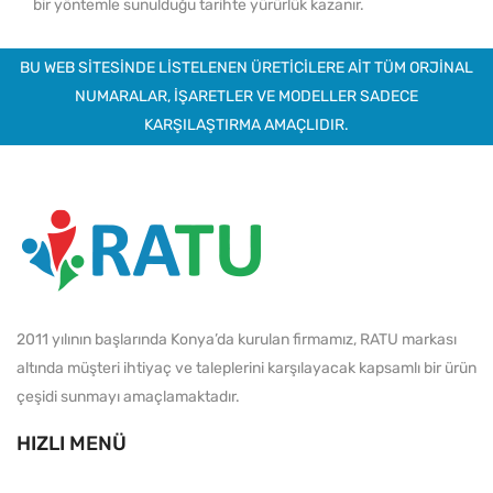
bir yöntemle sunulduğu tarihte yürürlük kazanır.
BU WEB SİTESİNDE LİSTELENEN ÜRETİCİLERE AİT TÜM ORJİNAL
NUMARALAR, İŞARETLER VE MODELLER SADECE
KARŞILAŞTIRMA AMAÇLIDIR.
2011 yılının başlarında Konya’da kurulan firmamız, RATU markası
altında müşteri ihtiyaç ve taleplerini karşılayacak kapsamlı bir ürün
çeşidi sunmayı amaçlamaktadır.
HIZLI MENÜ