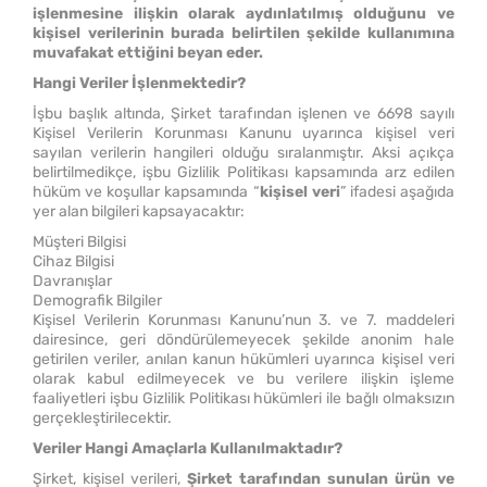
işlenmesine ilişkin olarak aydınlatılmış olduğunu ve
kişisel verilerinin burada belirtilen şekilde kullanımına
muvafakat ettiğini beyan eder.
Hangi Veriler İşlenmektedir?
İşbu başlık altında, Şirket tarafından işlenen ve 6698 sayılı
Kişisel Verilerin Korunması Kanunu uyarınca kişisel veri
sayılan verilerin hangileri olduğu sıralanmıştır. Aksi açıkça
belirtilmedikçe, işbu Gizlilik Politikası kapsamında arz edilen
hüküm ve koşullar kapsamında “
kişisel veri
” ifadesi aşağıda
yer alan bilgileri kapsayacaktır:
Müşteri Bilgisi
Cihaz Bilgisi
Davranışlar
Demografik Bilgiler
Kişisel Verilerin Korunması Kanunu’nun 3. ve 7. maddeleri
dairesince, geri döndürülemeyecek şekilde anonim hale
getirilen veriler, anılan kanun hükümleri uyarınca kişisel veri
olarak kabul edilmeyecek ve bu verilere ilişkin işleme
faaliyetleri işbu Gizlilik Politikası hükümleri ile bağlı olmaksızın
gerçekleştirilecektir.
Veriler Hangi Amaçlarla Kullanılmaktadır?
Şirket, kişisel verileri,
Şirket tarafından sunulan ürün ve