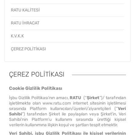
RATU KALİTESİ
RATU İHRACAT
K.V.K.K
ÇEREZ POLİTİKASI
ÇEREZ POLİTİKASI
Cookie Gizlilik Politikası
İşbu Gizlilik Politikası’nın amacı,
RATU
(“
Şirket
”)/ tarafından
işletilmekte olan
www.ratu.com
internet sitesinin işletilmesi
sırasında Platform kullanıcıları/üyeleri/ziyaretçileri (“
Veri
Sahibi
”) tarafından Şirket ile paylaşılan veya Şirket’in, Veri
Sahibi’nin Platform’u kullanımı sırasında ürettiği kişisel
verilerin kullanımına ilişkin koşul ve şartları tespit etmektir.
Veri Sahibi, işbu Gizlilik Politikası ile kişisel verilerinin