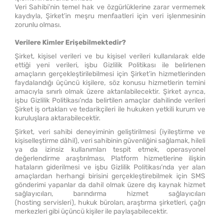
Veri Sahibi’nin temel hak ve özgürlüklerine zarar vermemek
kaydıyla, Şirket’in meşru menfaatleri için veri işlenmesinin
zorunlu olması.
Verilere Kimler Erişebilmektedir?
Şirket, kişisel verileri ve bu kişisel verileri kullanılarak elde
ettiği yeni verileri, işbu Gizlilik Politikası ile belirlenen
amaçların gerçekleştirilebilmesi için Şirket’in hizmetlerinden
faydalandığı üçüncü kişilere, söz konusu hizmetlerin temini
amacıyla sınırlı olmak üzere aktarılabilecektir. Şirket ayrıca,
işbu Gizlilik Politikası’nda belirtilen amaçlar dahilinde verileri
Şirket iş ortakları ve tedarikçileri ile hukuken yetkili kurum ve
kuruluşlara aktarabilecektir.
Şirket, veri sahibi deneyiminin geliştirilmesi (iyileştirme ve
kişiselleştirme dâhil), veri sahibinin güvenliğini sağlamak, hileli
ya da izinsiz kullanımları tespit etmek, operasyonel
değerlendirme araştırılması, Platform hizmetlerine ilişkin
hataların giderilmesi ve işbu Gizlilik Politikası’nda yer alan
amaçlardan herhangi birisini gerçekleştirebilmek için SMS
gönderimi yapanlar da dahil olmak üzere dış kaynak hizmet
sağlayıcıları, barındırma hizmet sağlayıcıları
(
hosting
servisleri
)
, hukuk büroları, araştırma şirketleri, çağrı
merkezleri gibi üçüncü kişiler ile paylaşabilecektir.