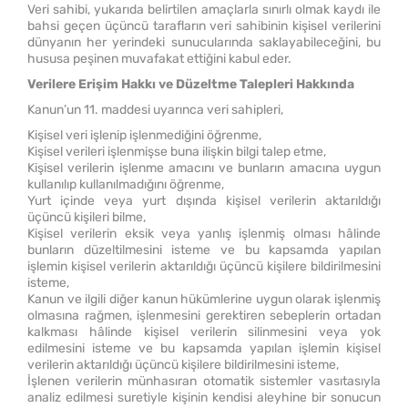
Veri sahibi, yukarıda belirtilen amaçlarla sınırlı olmak kaydı ile
bahsi geçen üçüncü tarafların veri sahibinin kişisel verilerini
dünyanın her yerindeki sunucularında saklayabileceğini, bu
hususa peşinen muvafakat ettiğini kabul eder.
Verilere Erişim Hakkı ve Düzeltme Talepleri Hakkında
Kanun’un 11. maddesi uyarınca veri sahipleri,
Kişisel veri işlenip işlenmediğini öğrenme,
Kişisel verileri işlenmişse buna ilişkin bilgi talep etme,
Kişisel verilerin işlenme amacını ve bunların amacına uygun
kullanılıp kullanılmadığını öğrenme,
Yurt içinde veya yurt dışında kişisel verilerin aktarıldığı
üçüncü kişileri bilme,
Kişisel verilerin eksik veya yanlış işlenmiş olması hâlinde
bunların düzeltilmesini isteme ve bu kapsamda yapılan
işlemin kişisel verilerin aktarıldığı üçüncü kişilere bildirilmesini
isteme,
Kanun ve ilgili diğer kanun hükümlerine uygun olarak işlenmiş
olmasına rağmen, işlenmesini gerektiren sebeplerin ortadan
kalkması hâlinde kişisel verilerin silinmesini veya yok
edilmesini isteme ve bu kapsamda yapılan işlemin kişisel
verilerin aktarıldığı üçüncü kişilere bildirilmesini isteme,
İşlenen verilerin münhasıran otomatik sistemler vasıtasıyla
analiz edilmesi suretiyle kişinin kendisi aleyhine bir sonucun