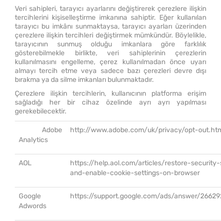
Veri sahipleri, tarayıcı ayarlarını değiştirerek çerezlere ilişkin
tercihlerini kişiselleştirme imkanına sahiptir. Eğer kullanılan
tarayıcı bu imkânı sunmaktaysa, tarayıcı ayarları üzerinden
çerezlere ilişkin tercihleri değiştirmek mümkündür. Böylelikle,
tarayıcının sunmuş olduğu imkanlara göre farklılık
gösterebilmekle birlikte, veri sahiplerinin çerezlerin
kullanılmasını engelleme, çerez kullanılmadan önce uyarı
almayı tercih etme veya sadece bazı çerezleri devre dışı
bırakma ya da silme imkanları bulunmaktadır.
Çerezlere ilişkin tercihlerin, kullanıcının platforma erişim
sağladığı her bir cihaz özelinde ayrı ayrı yapılması
gerekebilecektir.
Adobe
http://www.adobe.com/uk/privacy/opt-out.ht
Analytics
AOL
https://help.aol.com/articles/restore-security-
and-enable-cookie-settings-on-browser
Google
https://support.google.com/ads/answer/2662
Adwords