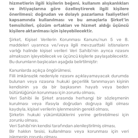
hizmetlerin ilgili kişilerin beğeni, kullanım alışkanlıkları
ve ihtiyaçlarına göre özelleştirerek ilgili kişilere
önerilmesi; doğrudan ve dolaylı pazarlama faaliyetleri
kapsamında kullanılması ve bu amaçlarla Şirket’in
temsilcileri, çözüm ortakları ve hizmet aldığı üçüncü
kişilere aktarılması için işleyebilecektir.
Şirket, Kişisel Verilerin Korunması Kanunu’nun 5 ve 8.
maddeleri uyarınca ve/veya ilgili mevzuattaki istisnaların
varlığı halinde kişisel verileri Veri Sahibi’nin ayrıca rızasını
almaksızın işleyebilecek ve üçüncü kişilerle paylaşabilecektir.
Bu durumların başlıcaları aşağıda belirtilmiştir:
Kanunlarda açıkça öngörülmesi,
Fiili imkânsızlık nedeniyle rızasını açıklayamayacak durumda
bulunan veya rızasına hukuki geçerlilik tanınmayan kişinin
kendisinin ya da bir başkasının hayatı veya beden
bütünlüğünün korunması için zorunlu olması,
Veri Sahibi ile Şirket arasında herhangi bir sözleşmenin
kurulması veya ifasıyla doğrudan doğruya ilgili olması
kaydıyla, kişisel verilerin işlenmesinin gerekli olması,
Şirketin hukuki yükümlülüklerini yerine getirebilmesi için
zorunlu olması,
Veri Sahibi’nin kendisi tarafından alenileştirilmiş olması,
Bir hakkın tesisi, kullanılması veya korunması için veri
işlemenin zorunlu olması,