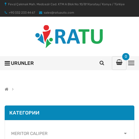
Fevzi Çakmak Mah. Medcezir Cad. KTM A Blok No:10/B1 Karatay/ Konya / Türkiye
+90 332 233 44 67
sales@ratuauto.com
0
URUNLER
КАТЕГОРИИ
MERITOR CALIPER