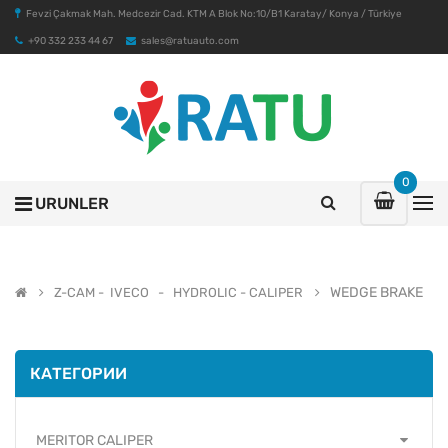
Fevzi Çakmak Mah. Medcezir Cad. KTM A Blok No:10/B1 Karatay/ Konya / Türkiye
+90 332 233 44 67
sales@ratuauto.com
0
URUNLER
WEDGE BRAKE
Z-CAM - IVECO - HYDROLIC - CALIPER
КАТЕГОРИИ
MERITOR CALIPER