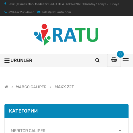
Fevzi Çakmak Mah. Medcezir Cad. KTM A Blok No:10/B1 Karatay/ Konya / Türkiye
+90 332 233 44 67
sales@ratuauto.com
0
URUNLER
MAXX 22T
WABCO CALIPER
КАТЕГОРИИ
MERITOR CALIPER